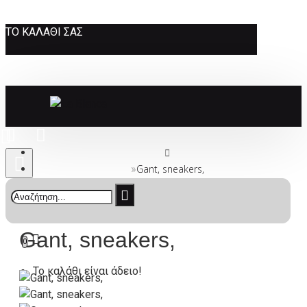
ΤΟ ΚΑΛΆΘΙ ΣΑΣ
Gant, sneakers,
Gant, sneakers,
0
Το καλάθι είναι άδειο!