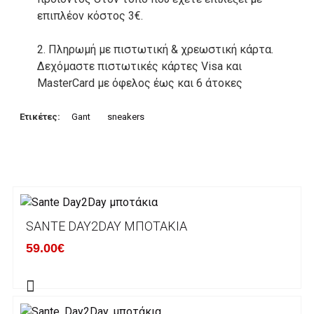
επιπλέον κόστος 3€.
2. Πληρωμή με πιστωτική & χρεωστική κάρτα.
Δεχόμαστε πιστωτικές κάρτες Visa και
MasterCard με όφελος έως και 6 άτοκες
δόσεις. Οι συναλλαγές σας στο ηλεκτρονικό
μας κατάστημα πραγρατοποιούνται μέσα από
Ετικέτες:
Gant
sneakers
το ανώτατα ασφαλές περιβάλλον συναλλαγών
της Alpha bank .
3. Πληρωμή με κατάθεση σε Τραπεζικό
Λογαριασμό.
Μπορείτε να μεταφέρετε το ποσό οφειλής, σε
SANTE DAY2DAY ΜΠΟΤΆΚΙΑ
κάποιον απο τους ακόλουθους τραπεζικούς
59.00€
λογαριασμούς:
Alpha bank: GR4001402880288002002005983