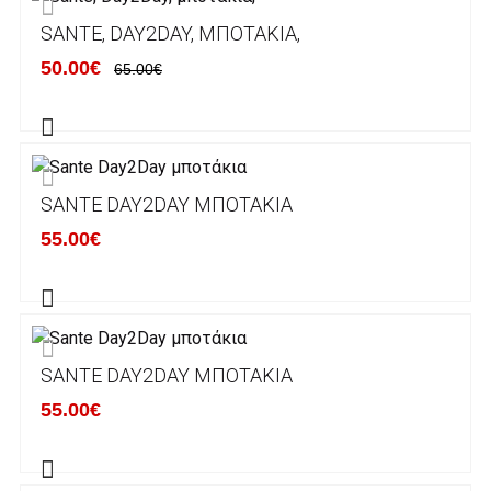
ΕΞΟΔΑ ΑΠΟΣΤΟΛΗΣ
SANTE, DAY2DAY, ΜΠΟΤΆΚΙΑ,
ΕΛΛΑΔΑ
50.00€
65.00€
Η αποστολή των παραγγελιών σας
πραγματοποιείται σε όλη την Ελλάδα ΔΩΡΕΑΝ
για αγορές άνω των 50€ και με κόστος
μεταφορικών 2€ για αγορές κάτω των 50€
SANTE DAY2DAY ΜΠΟΤΆΚΙΑ
Τα προϊόντα που παραγγέλνει ο χρήστης μέσω
55.00€
του ηλεκτρονικού καταστήματος lablanca.gr
αποστέλλονται με την ACS Courier.
Εκτός Ελλάδος δεν αποστέλουμε .
SANTE DAY2DAY ΜΠΟΤΆΚΙΑ
Χρόνος Διεκπεραίωσης Παραγγελιών:
55.00€
Ο χρόνος παράδοσης εκτιμάται σε 1-5
εργάσιμες ημέρες από την ημερομηνία
αναχώρησης της παραγγελίας του πελάτη.