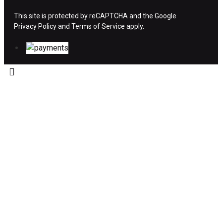
ΧΡΗΜΑΤΩΝ
This site is protected by reCAPTCHA and the Google
Privacy Policy
Η επιστροφή χρημάτων ακολουθείται στις
and
Terms of Service
apply.
παρακάτω περιπτώσεις:
Το προϊόν θα πρέπει να βρίσκεται στην αρχική
του συσκευασία και κατάσταση που είχε κατά
την παραλαβή από τον πελάτη. (όπως είχε
κατά το χρόνο της παράδοσης στον πελάτη)
και να μην έχει υποστεί φθορές ή άλλα
ελαττώματα.
Προϊόντα που στέλνονται χωρίς εξωτερική
συσκευασία που να προστατεύει το επίσημο
κουτί του προϊόντος αλλά και το ίδιο το
προϊόν, δεν θα γίνονται δεκτά από την εταιρία
μας και θα επιστρέφονται πίσω στον πελάτη.
Το προϊόν θα πρέπει να συνοδεύεται από τα