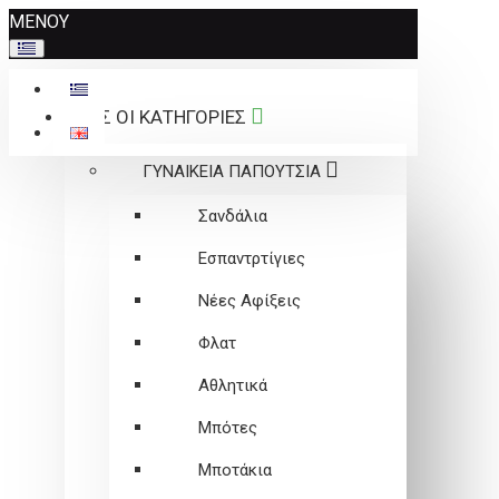
Σημείωση:
ΜΕΝΟΥ
Αυτός
ο
ιστότοπος
ΟΛΕΣ ΟΙ ΚΑΤΗΓΟΡΙΕΣ
περιλαμβάνει
ένα
ΓΥΝΑΙΚΕΙΑ ΠΑΠΟΥΤΣΙΑ
σύστημα
προσβασιμότητας.
Σανδάλια
Εσπαντρτίγιες
Νέες Αφίξεις
Φλατ
Αθλητικά
Μπότες
Μποτάκια