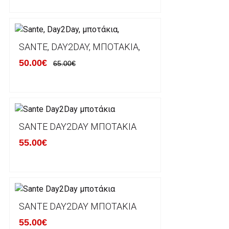
Χρόνος Διεκπεραίωσης Παραγγελιών:
Ο χρόνος παράδοσης εκτιμάται σε 1-5 εργάσιμες ημ
αναχώρησης της παραγγελίας του πελάτη.
SANTE, DAY2DAY, ΜΠΟΤΆΚΙΑ,
50.00€
65.00€
ΠΟΛΙΤΙΚΗ ΕΠΙΣΤΡΟΦΩΝ
Έχετε το δικαίωμα να επιστρέψετε το προιόν που π
δεκατεσσάρων (14) ημερολογιακών ημερών και να ζ
SANTE DAY2DAY ΜΠΟΤΆΚΙΑ
του με άλλο μέγεθος ή άλλο προιόν.
55.00€
Βασική προυπόθεση για την επιστροφή του προιόντος
αρχική του κατάσταση, στην αρχική του συσκευασία κ
φθορά σε αυτό. Προϊόντα που στέλνονται χωρίς εξω
προστατεύει το επίσημο κουτί του προϊόντος αλλά κα
γίνονται δεκτά από την εταιρία μας και θα επιστρέ
Επίσης, πρέπει να υπάρχει και η απόδειξη λιανικής 
SANTE DAY2DAY ΜΠΟΤΆΚΙΑ
55.00€