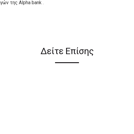
ών της Alpha bank .
ιον απο τους ακόλουθους
Δείτε Επίσης
ι σε όλη την Ελλάδα ΔΩΡΕΑΝ
 2€ για αγορές κάτω των 50€
ηλεκτρονικού καταστήματος