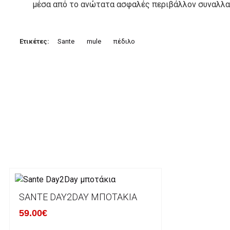
μέσα από το ανώτατα ασφαλές περιβάλλον συναλλαγ
3. Πληρωμή με κατάθεση σε Τραπεζικό Λογαριασμό.
Μπορείτε να μεταφέρετε το ποσό οφειλής, σε κάπο
Ετικέτες:
Sante
mule
πέδιλο
τραπεζικούς λογαριασμούς:
Alpha bank: GR4001402880288002002005983
ΕΞΟΔΑ ΑΠΟΣΤΟΛΗΣ
ΕΛΛΑΔΑ
Η αποστολή των παραγγελιών σας πραγματοποιείτα
για αγορές άνω των 50€ και με κόστος μεταφορικών
Τα προϊόντα που παραγγέλνει ο χρήστης μέσω του 
lablanca.gr αποστέλλονται με την ACS Courier.
SANTE DAY2DAY ΜΠΟΤΆΚΙΑ
59.00€
Εκτός Ελλάδος δεν αποστέλουμε .