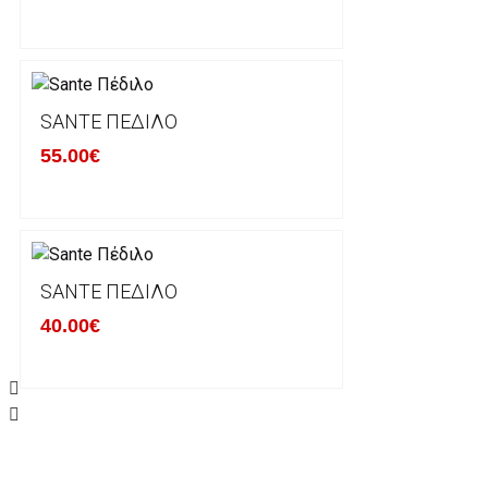
Οι αλλαγές γίνονται πάντα με βάση τις τρέχουσες τι
Σε περίπτωση που επιλέξετε να σας αποσταλεί νέο
μπορείτε να επικοινωνήσετε μαζί μας για την πραγμ
Επιστρέφετε το προϊόν με τηv ACS Courier με δικά μ
SANTE ΠΈΔΙΛΟ
παραλάβουμε το δέμα σας, αποστέλλεται η αλλαγή σα
55.00€
περίπτωπη που θέλετε να προβείτε σε 2η αλλαγή υπ
ΔΙΚΑΙΩΜΑ ΥΠΑΝΑΧΩΡΗΣΗΣ-ΕΠΙΣΤΡΟΦΗ ΧΡΗΜΑΤΩ
Η επιστροφή χρημάτων ακολουθείται στις παρακάτ
SANTE ΠΈΔΙΛΟ
40.00€
Το προϊόν θα πρέπει να βρίσκεται στην αρχική του 
είχε κατά την παραλαβή από τον πελάτη. (όπως είχ
στον πελάτη) και να μην έχει υποστεί φθορές ή άλλ
Προϊόντα που στέλνονται χωρίς εξωτερική συσκευα
επίσημο κουτί του προϊόντος αλλά και το ίδιο το πρ