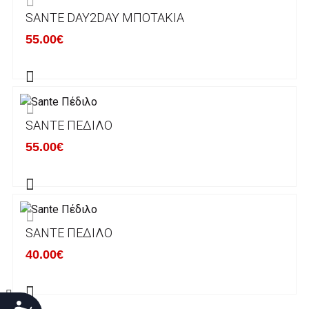
SANTE DAY2DAY ΜΠΟΤΆΚΙΑ
Χρόνος Διεκπεραίωσης Παραγγελιών:
55.00€
Ο χρόνος παράδοσης εκτιμάται σε 1-5
εργάσιμες ημέρες από την ημερομηνία
αναχώρησης της παραγγελίας του πελάτη.
SANTE ΠΈΔΙΛΟ
ΠΟΛΙΤΙΚΗ ΕΠΙΣΤΡΟΦΩΝ
55.00€
Έχετε το δικαίωμα να επιστρέψετε το προιόν
που παραλάβετε εντός δεκατεσσάρων (14)
ημερολογιακών ημερών και να ζητήσετε την
αντικατάστασή του με άλλο μέγεθος ή άλλο
SANTE ΠΈΔΙΛΟ
προιόν.
Βασική προυπόθεση για την επιστροφή του
40.00€
προιόντος είναι να βρίσκεται στην αρχική του
κατάσταση, στην αρχική του συσκευασία και
να μην έχει επέλθει καμία φθορά σε αυτό.