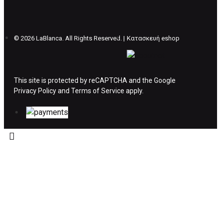
θέλετε να προβείτε σε 2η αλλαγή υπάρχει η
επιβάρυνση των 5€.
©
2026 LaBlanca. All Rights Reserved. |
Κατασκευή eshop
ΔΙΚΑΙΩΜΑ ΥΠΑΝΑΧΩΡΗΣΗΣ-ΕΠΙΣΤΡΟΦΗ
ΧΡΗΜΑΤΩΝ
This site is protected by reCAPTCHA and the Google
Privacy Policy
Η επιστροφή χρημάτων ακολουθείται στις
and
Terms of Service
apply.
παρακάτω περιπτώσεις:
Το προϊόν θα πρέπει να βρίσκεται στην αρχική
του συσκευασία και κατάσταση που είχε κατά
την παραλαβή από τον πελάτη. (όπως είχε
κατά το χρόνο της παράδοσης στον πελάτη)
και να μην έχει υποστεί φθορές ή άλλα
ελαττώματα.
Προϊόντα που στέλνονται χωρίς εξωτερική