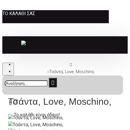
ΤΟ ΚΑΛΆΘΙ ΣΑΣ
Τσάντα, Love, Moschino,
Τσάντα, Love, Moschino,
0
Το καλάθι είναι άδειο!