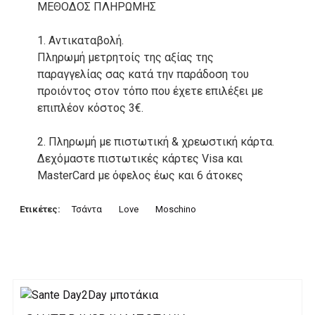
ΜΕΘΟΔΟΣ ΠΛΗΡΩΜΗΣ
1. Αντικαταβολή.
Πληρωμή μετρητοίς της αξίας της
παραγγελίας σας κατά την παράδοση του
προιόντος στον τόπο που έχετε επιλέξει με
επιπλέον κόστος 3€.
2. Πληρωμή με πιστωτική & χρεωστική κάρτα.
Δεχόμαστε πιστωτικές κάρτες Visa και
MasterCard με όφελος έως και 6 άτοκες
δόσεις. Οι συναλλαγές σας στο ηλεκτρονικό
μας κατάστημα πραγρατοποιούνται μέσα από
Ετικέτες:
Τσάντα
Love
Moschino
το ανώτατα ασφαλές περιβάλλον συναλλαγών
της Alpha bank .
3. Πληρωμή με κατάθεση σε Τραπεζικό
Λογαριασμό.
Μπορείτε να μεταφέρετε το ποσό οφειλής, σε