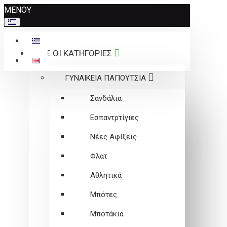
Σημείωση:
ΜΕΝΟΥ
Αυτός
ο
ιστότοπος
ΟΛΕΣ ΟΙ ΚΑΤΗΓΟΡΙΕΣ
περιλαμβάνει
ένα
ΓΥΝΑΙΚΕΙΑ ΠΑΠΟΥΤΣΙΑ
σύστημα
προσβασιμότητας.
Σανδάλια
Εσπαντρτίγιες
Νέες Αφίξεις
Φλατ
Αθλητικά
Μπότες
Μποτάκια