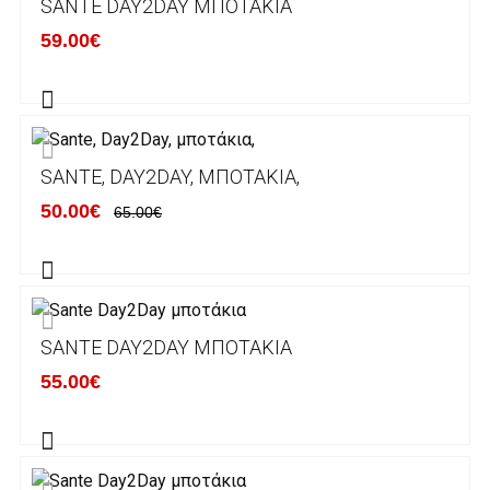
SANTE DAY2DAY ΜΠΟΤΆΚΙΑ
κάποιον απο τους ακόλουθους τραπεζικούς
59.00€
λογαριασμούς:
Alpha bank: GR4001402880288002002005983
ΕΞΟΔΑ ΑΠΟΣΤΟΛΗΣ
SANTE, DAY2DAY, ΜΠΟΤΆΚΙΑ,
ΕΛΛΑΔΑ
50.00€
65.00€
Η αποστολή των παραγγελιών σας
πραγματοποιείται σε όλη την Ελλάδα ΔΩΡΕΑΝ
για αγορές άνω των 50€ και με κόστος
μεταφορικών 2€ για αγορές κάτω των 50€
SANTE DAY2DAY ΜΠΟΤΆΚΙΑ
Τα προϊόντα που παραγγέλνει ο χρήστης μέσω
55.00€
του ηλεκτρονικού καταστήματος lablanca.gr
αποστέλλονται με την ACS Courier.
Εκτός Ελλάδος δεν αποστέλουμε .