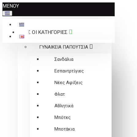
Σημείωση:
ΜΕΝΟΥ
Αυτός
ο
ιστότοπος
ΟΛΕΣ ΟΙ ΚΑΤΗΓΟΡΙΕΣ
περιλαμβάνει
ένα
ΓΥΝΑΙΚΕΙΑ ΠΑΠΟΥΤΣΙΑ
σύστημα
προσβασιμότητας.
Σανδάλια
Εσπαντρτίγιες
Νέες Αφίξεις
Φλατ
Αθλητικά
Μπότες
Μποτάκια