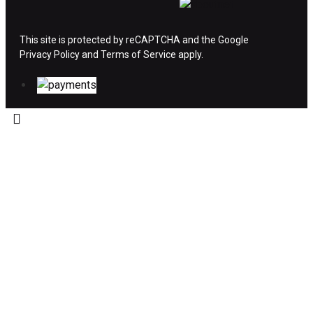
ΔΙΚΑΙΩΜΑ ΥΠΑΝΑΧΩΡΗΣΗΣ-ΕΠΙΣΤΡΟΦΗ
ΧΡΗΜΑΤΩΝ
This site is protected by reCAPTCHA and the Google
Privacy Policy
Η επιστροφή χρημάτων ακολουθείται στις
and
Terms of Service
apply.
παρακάτω περιπτώσεις:
Το προϊόν θα πρέπει να βρίσκεται στην αρχική
του συσκευασία και κατάσταση που είχε κατά
την παραλαβή από τον πελάτη. (όπως είχε
κατά το χρόνο της παράδοσης στον πελάτη)
και να μην έχει υποστεί φθορές ή άλλα
ελαττώματα.
Προϊόντα που στέλνονται χωρίς εξωτερική
συσκευασία που να προστατεύει το επίσημο
κουτί του προϊόντος αλλά και το ίδιο το
προϊόν, δεν θα γίνονται δεκτά από την εταιρία
μας και θα επιστρέφονται πίσω στον πελάτη.