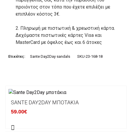
προιόντος στον τόπο που έχετε επιλέξει με
επιπλέον κόστος 3€.
2. Πληρωμή με πιστωτική & χρεωστική κάρτα.
Δεχόμαστε πιστωτικές κάρτες Visa και
MasterCard με όφελος έως και 6 άτοκες
δόσεις. Οι συναλλαγές σας στο ηλεκτρονικό
μας κατάστημα πραγρατοποιούνται μέσα από
Ετικέτες:
Sante Day2Day sandals
SKU-23-168-18
το ανώτατα ασφαλές περιβάλλον συναλλαγών
της Alpha bank .
3. Πληρωμή με κατάθεση σε Τραπεζικό
Λογαριασμό.
Μπορείτε να μεταφέρετε το ποσό οφειλής, σε
SANTE DAY2DAY ΜΠΟΤΆΚΙΑ
κάποιον απο τους ακόλουθους τραπεζικούς
59.00€
λογαριασμούς:
Alpha bank: GR4001402880288002002005983