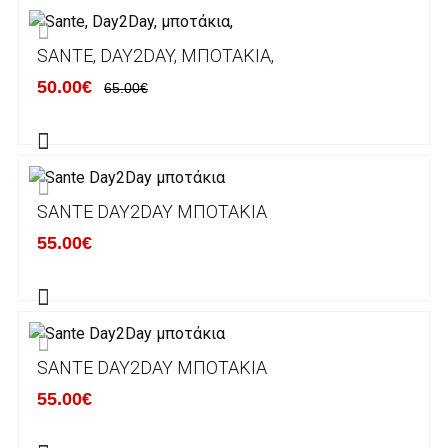
ΕΞΟΔΑ ΑΠΟΣΤΟΛΗΣ
SANTE, DAY2DAY, ΜΠΟΤΆΚΙΑ,
ΕΛΛΑΔΑ
50.00€
65.00€
Η αποστολή των παραγγελιών σας
πραγματοποιείται σε όλη την Ελλάδα ΔΩΡΕΑΝ
για αγορές άνω των 50€ και με κόστος
μεταφορικών 2€ για αγορές κάτω των 50€
SANTE DAY2DAY ΜΠΟΤΆΚΙΑ
Τα προϊόντα που παραγγέλνει ο χρήστης μέσω
55.00€
του ηλεκτρονικού καταστήματος lablanca.gr
αποστέλλονται με την ACS Courier.
Εκτός Ελλάδος δεν αποστέλουμε .
SANTE DAY2DAY ΜΠΟΤΆΚΙΑ
Χρόνος Διεκπεραίωσης Παραγγελιών:
55.00€
Ο χρόνος παράδοσης εκτιμάται σε 1-5
εργάσιμες ημέρες από την ημερομηνία