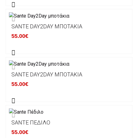
πραγματοποιείται σε όλη την Ελλάδα ΔΩΡΕΑΝ
για αγορές άνω των 50€ και με κόστος
μεταφορικών 2€ για αγορές κάτω των 50€
SANTE DAY2DAY ΜΠΟΤΆΚΙΑ
Τα προϊόντα που παραγγέλνει ο χρήστης μέσω
55.00€
του ηλεκτρονικού καταστήματος lablanca.gr
αποστέλλονται με την ACS Courier.
Εκτός Ελλάδος δεν αποστέλουμε .
SANTE DAY2DAY ΜΠΟΤΆΚΙΑ
Χρόνος Διεκπεραίωσης Παραγγελιών:
55.00€
Ο χρόνος παράδοσης εκτιμάται σε 1-5
εργάσιμες ημέρες από την ημερομηνία
αναχώρησης της παραγγελίας του πελάτη.
SANTE ΠΈΔΙΛΟ
ΠΟΛΙΤΙΚΗ ΕΠΙΣΤΡΟΦΩΝ
55.00€