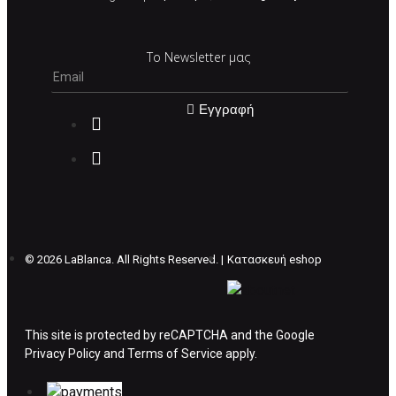
Σε περίπτωση που επιλέξετε να σας
Το Newsletter μας
αποσταλεί νέο προϊόν προς αντικατάσταση
μπορείτε να επικοινωνήσετε μαζί μας για την
πραγματοποίηση νέας παραγγελίας.
Εγγραφή
Επιστρέφετε το προϊόν με τηv ACS Courier με
δικά μας έξοδα και μόλις παραλάβουμε το
δέμα σας, αποστέλλεται η αλλαγή σας με
επιπλέον κόστος 4€ . Σε περίπτωπη που
θέλετε να προβείτε σε 2η αλλαγή υπάρχει η
επιβάρυνση των 5€.
©
2026 LaBlanca. All Rights Reserved. |
Κατασκευή eshop
ΔΙΚΑΙΩΜΑ ΥΠΑΝΑΧΩΡΗΣΗΣ-ΕΠΙΣΤΡΟΦΗ
ΧΡΗΜΑΤΩΝ
This site is protected by reCAPTCHA and the Google
Privacy Policy
Η επιστροφή χρημάτων ακολουθείται στις
and
Terms of Service
apply.
παρακάτω περιπτώσεις: