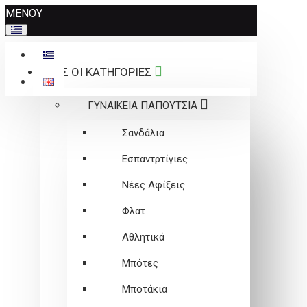
Σημείωση:
ΜΕΝΟΥ
Αυτός
ο
ιστότοπος
ΟΛΕΣ ΟΙ ΚΑΤΗΓΟΡΙΕΣ
περιλαμβάνει
ένα
ΓΥΝΑΙΚΕΙΑ ΠΑΠΟΥΤΣΙΑ
σύστημα
προσβασιμότητας.
Σανδάλια
Εσπαντρτίγιες
Νέες Αφίξεις
Φλατ
Αθλητικά
Μπότες
Μποτάκια