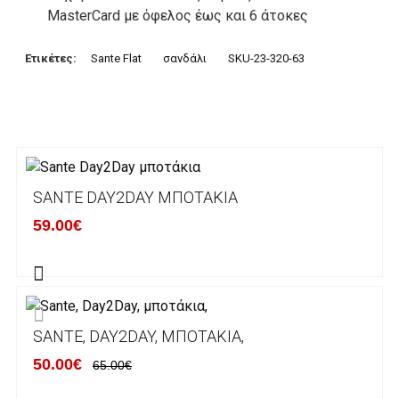
MasterCard με όφελος έως και 6 άτοκες
δόσεις. Οι συναλλαγές σας στο ηλεκτρονικό
μας κατάστημα πραγρατοποιούνται μέσα από
Ετικέτες:
Sante Flat
σανδάλι
SKU-23-320-63
το ανώτατα ασφαλές περιβάλλον συναλλαγών
της Alpha bank .
3. Πληρωμή με κατάθεση σε Τραπεζικό
Λογαριασμό.
Μπορείτε να μεταφέρετε το ποσό οφειλής, σε
SANTE DAY2DAY ΜΠΟΤΆΚΙΑ
κάποιον απο τους ακόλουθους τραπεζικούς
59.00€
λογαριασμούς:
Alpha bank: GR4001402880288002002005983
ΕΞΟΔΑ ΑΠΟΣΤΟΛΗΣ
SANTE, DAY2DAY, ΜΠΟΤΆΚΙΑ,
ΕΛΛΑΔΑ
50.00€
65.00€
Η αποστολή των παραγγελιών σας