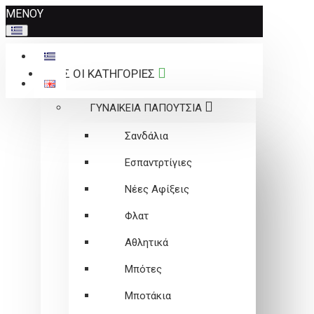
Σημείωση:
ΜΕΝΟΥ
Αυτός
ο
ιστότοπος
ΟΛΕΣ ΟΙ ΚΑΤΗΓΟΡΙΕΣ
περιλαμβάνει
ένα
ΓΥΝΑΙΚΕΙΑ ΠΑΠΟΥΤΣΙΑ
σύστημα
προσβασιμότητας.
Σανδάλια
Εσπαντρτίγιες
Νέες Αφίξεις
Φλατ
Αθλητικά
Μπότες
Μποτάκια