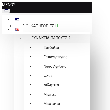
Σημείωση:
ΜΕΝΟΥ
Αυτός
ο
ιστότοπος
ΟΛΕΣ ΟΙ ΚΑΤΗΓΟΡΙΕΣ
περιλαμβάνει
ένα
ΓΥΝΑΙΚΕΙΑ ΠΑΠΟΥΤΣΙΑ
σύστημα
προσβασιμότητας.
Σανδάλια
Εσπαντρτίγιες
Νέες Αφίξεις
Φλατ
Αθλητικά
Μπότες
Μποτάκια