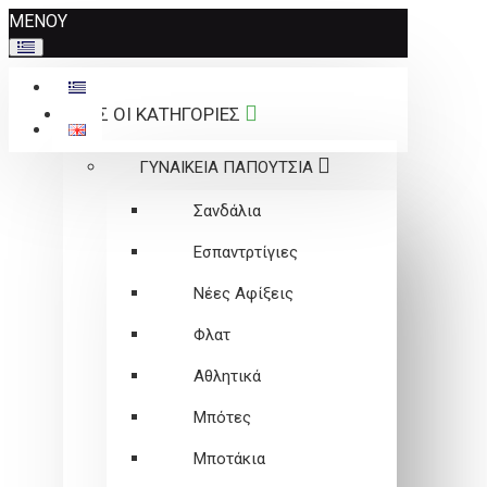
Σημείωση:
ΜΕΝΟΥ
Αυτός
ο
ιστότοπος
ΟΛΕΣ ΟΙ ΚΑΤΗΓΟΡΙΕΣ
περιλαμβάνει
ένα
ΓΥΝΑΙΚΕΙΑ ΠΑΠΟΥΤΣΙΑ
σύστημα
προσβασιμότητας.
Σανδάλια
Εσπαντρτίγιες
Νέες Αφίξεις
Φλατ
Αθλητικά
Μπότες
Μποτάκια