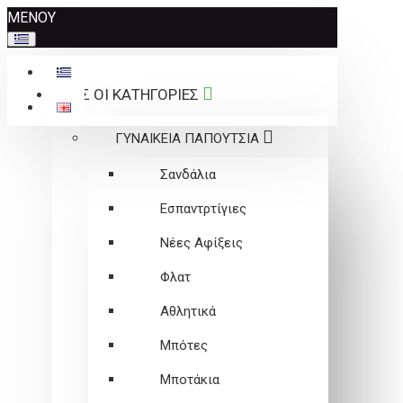
Σημείωση:
ΜΕΝΟΥ
Αυτός
ο
ιστότοπος
ΟΛΕΣ ΟΙ ΚΑΤΗΓΟΡΙΕΣ
περιλαμβάνει
ένα
ΓΥΝΑΙΚΕΙΑ ΠΑΠΟΥΤΣΙΑ
σύστημα
προσβασιμότητας.
Σανδάλια
Εσπαντρτίγιες
Νέες Αφίξεις
Φλατ
Αθλητικά
Μπότες
Μποτάκια