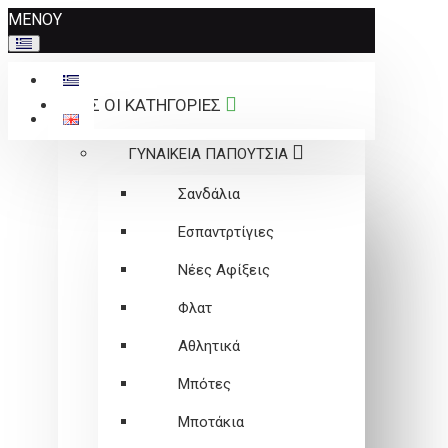
Σημείωση:
ΜΕΝΟΥ
Αυτός
ο
ιστότοπος
ΟΛΕΣ ΟΙ ΚΑΤΗΓΟΡΙΕΣ
περιλαμβάνει
ένα
ΓΥΝΑΙΚΕΙΑ ΠΑΠΟΥΤΣΙΑ
σύστημα
προσβασιμότητας.
Σανδάλια
Εσπαντρτίγιες
Νέες Αφίξεις
Φλατ
Αθλητικά
Μπότες
Μποτάκια