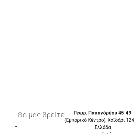
SANTE DAY2DAY SANDALS, ΣΑΜΠΌ, SKU-23-157-01,
45.00€
Γεωρ. Παπανδρέου 45-49
Θα μας βρείτε
ΑΞΕΣΟΥΑΡ
(Εμπορικό Κέντρο), Χαϊδάρι 124
Eλλάδα
Τηλέφωνο: