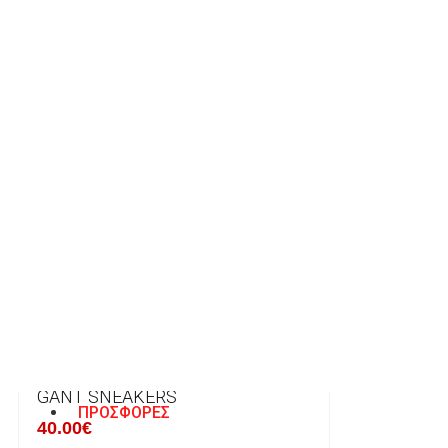
ENVIE, SNEAKERS
29.00€
GANT SNEAKERS
85.00€
GANT SNEAKERS
ΠΡΟΣΦΟΡΕΣ
40.00€