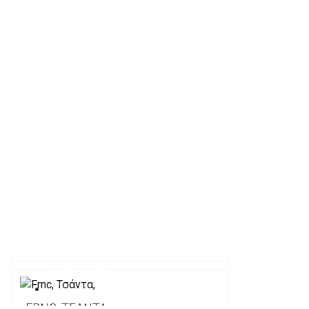
55.00€
69.90€
FRNC, ΤΣΆΝΤΑ,
85.00€
125.00€
FRNC, ΤΣΆΝΤΑ,
105.00€
149.00€
ΑΞΕΣΟΥΑΡ
FRNC, ΤΣΆΝΤΑ,