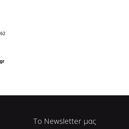
 62
gr
Το Newsletter μας