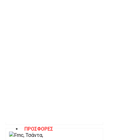
95.00€
135.00€
FRNC, ΤΣΆΝΤΑ,
100.00€
145.00€
FRNC, ΤΣΆΝΤΑ,
105.00€
149.00€
ΠΡΟΣΦΟΡΕΣ