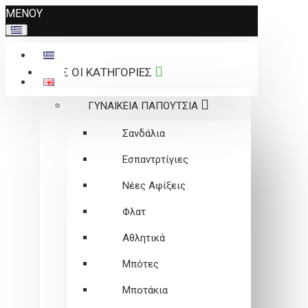
Σημείωση:
ΜΕΝΟΥ
Αυτός
ο
ιστότοπος
ΟΛΕΣ ΟΙ ΚΑΤΗΓΟΡΙΕΣ
περιλαμβάνει
ένα
ΓΥΝΑΙΚΕΙΑ ΠΑΠΟΥΤΣΙΑ
σύστημα
προσβασιμότητας.
Σανδάλια
Εσπαντρτίγιες
Νέες Αφίξεις
Φλατ
Αθλητικά
Μπότες
Μποτάκια